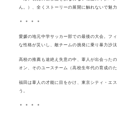
ん。）、全くストーリーの展開に触れないで魅
＊ ＊ ＊ ＊
愛媛の地元中学サッカー部での最後の大会。フ
な性格が災いし、敵チームの挑発に乗り暴力沙
高校の推薦も途絶え失意の中、葦人が出会った
オン、そのユースチーム（高校生年代の育成の
福田は葦人の才能に目をかけ、東京シティ・エ
う。
＊ ＊ ＊ ＊