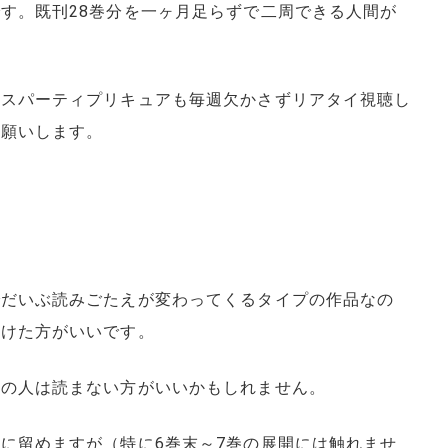
す。既刊28巻分を一ヶ月足らずで二周できる人間が
ャスパーティプリキュアも毎週欠かさずリアタイ視聴し
お願いします。
でだいぶ読みごたえが変わってくるタイプの作品なの
避けた方がいいです。
派の人は読まない方がいいかもしれません。
に留めますが（特に6巻末～7巻の展開には触れませ