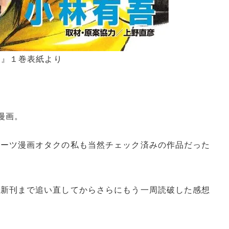
シ』１巻表紙より
漫画。
ポーツ漫画オタクの私も当然チェック済みの作品だった
最新刊まで追い直してからさらにもう一周読破した感想