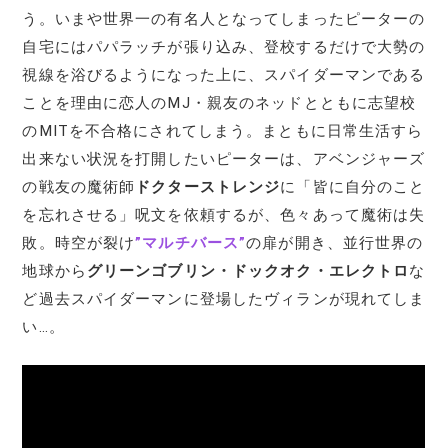
う。いまや世界一の有名人となってしまったピーターの
自宅にはパパラッチが張り込み、登校するだけで大勢の
視線を浴びるようになった上に、スパイダーマンである
ことを理由に恋人のMJ・親友のネッドとともに志望校
のMITを不合格にされてしまう。まともに日常生活すら
出来ない状況を打開したいピーターは、アベンジャーズ
の戦友の魔術師
ドクターストレンジ
に「皆に自分のこと
を忘れさせる」呪文を依頼するが、色々あって魔術は失
敗。時空が裂け
”マルチバース”
の扉が開き、並行世界の
地球から
グリーンゴブリン・ドックオク・エレクトロ
な
ど過去スパイダーマンに登場したヴィランが現れてしま
い…。