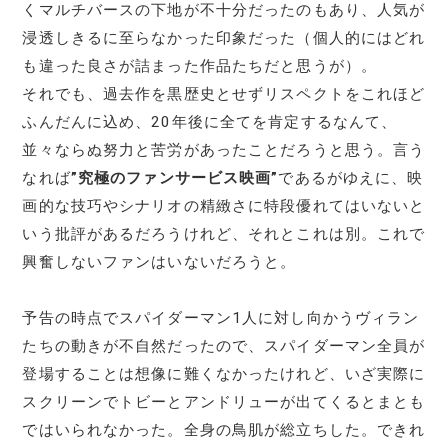
くマルチバースの下地が不十分だったのもあり、人気が
浸透しきるに至らなかった印象だった（個人的にはどれ
も違った良さが詰まった作品たちだと思うが）。
それでも、過去作を黒歴史とせずリスペクトをこれほど
ふんだんに込め、20年後に全てを肯定するなんて、
並々ならぬ努力と苦労があったことだろうと思う。言う
なれば
”究極のファンサービス映画”
であるがゆえに、映
画的な技巧やシナリオの精緻さに特段優れてはいないと
いう批評があるだろうけれど、それとこれは別。これで
興奮しないファンはいないだろうと。
予告の時点でスパイダーマン1人に対し向かうヴィラン
たちの動きが不自然だったので、スパイダーマン全員が
登場することは想像に難くなかったけれど、いざ実際に
スクリーンでトビーとアンドリューが出てくるとまとも
ではいられなかった。全身の鳥肌が総立ちした。できれ