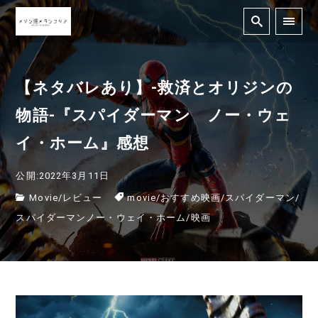
【ネタバレあり】-救済とオリジンの
物語-『スパイダーマン ノー・ウェ
イ・ホーム』感想
公開:2022年3月11日
Movie
/
レビュー
movie
/
おすすめ映画
/
スパイダーマン
/
スパイダーマンノー・ウェイ・ホーム
/
映画