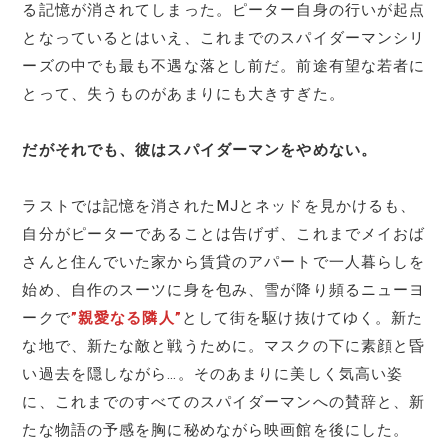
る記憶が消されてしまった。ピーター自身の行いが起点
となっているとはいえ、これまでのスパイダーマンシリ
ーズの中でも最も不遇な落とし前だ。前途有望な若者に
とって、失うものがあまりにも大きすぎた。
だがそれでも、彼はスパイダーマンをやめない。
ラストでは記憶を消されたMJとネッドを見かけるも、
自分がピーターであることは告げず、これまでメイおば
さんと住んでいた家から賃貸のアパートで一人暮らしを
始め、自作のスーツに身を包み、雪が降り頻るニューヨ
ークで
”親愛なる隣人”
として街を駆け抜けてゆく。新た
な地で、新たな敵と戦うために。マスクの下に素顔と昏
い過去を隠しながら…。そのあまりに美しく気高い姿
に、これまでのすべてのスパイダーマンへの賛辞と、新
たな物語の予感を胸に秘めながら映画館を後にした。