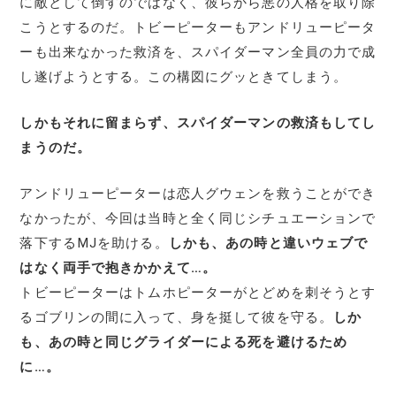
に敵として倒すのではなく、彼らから悪の人格を取り除
こうとするのだ。トビーピーターもアンドリューピータ
ーも出来なかった救済を、スパイダーマン全員の力で成
し遂げようとする。この構図にグッときてしまう。
しかもそれに留まらず、スパイダーマンの救済もしてし
まうのだ。
アンドリューピーターは恋人グウェンを救うことができ
なかったが、今回は当時と全く同じシチュエーションで
落下するMJを助ける。
しかも、あの時と違いウェブで
はなく両手で抱きかかえて…。
トビーピーターはトムホピーターがとどめを刺そうとす
るゴブリンの間に入って、身を挺して彼を守る。
しか
も、あの時と同じグライダーによる死を避けるため
に…。