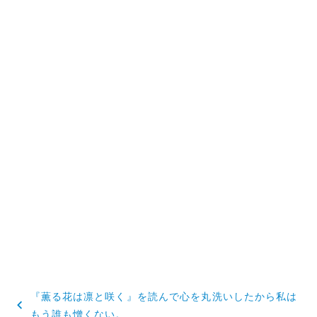
投
『薫る花は凛と咲く』を読んで心を丸洗いしたから私は
稿
もう誰も憎くない。