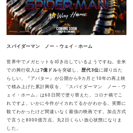
スパイダーマン ノー・ウェイ・ホーム
世界中でメガヒットを叩き出しているようですね。全米
での興行収入は
7億ドル
を突破し、
歴代3位
に躍り出た
らしい。『アバター』が公開から9カ月と10年の再上映
で積み上げた累計興収を、「スパイダーマン ノー・ウ
ェイ・ホーム」は60日間で塗り替えた。コロナ禍でこ
れですよ。いかに今作がイカれてるかがわかる。実際に
観てわかったけど間違いなく最強の映画です。加点方式
で言うと8000億万点。丸2日くらい放心状態になりま
した。