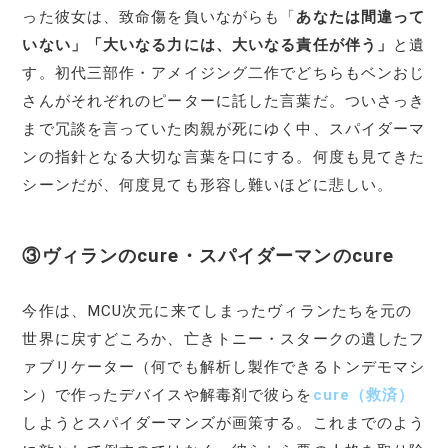
った彼女は、致命傷を負いながらも「
あなたは間違って
いない」「大いなる力には、大いなる責任が伴う」
と遺
す。初代三部作・アメイジング二作でどちらもベンおじ
さんがそれぞれのピーターに託した言葉だ。ついさっき
まで冗談を言っていた肉親が死にゆく中、スパイダーマ
ンの指針となる大切な言葉を口にする。何度も見てきた
シーンだが、何度見ても形容し難いほどに悲しい。
③ヴィランのcure・スパイダーマンのcure
今作は、MCU次元に来てしまったヴィランたちを元の
世界に戻すどころか、亡きトニー・スタークの遺したフ
ァブリケーター（何でも解析し製作できるトンデモマシ
ン）で作ったデバイスや解毒剤で彼らを
cure（救済）
しようとスパイダーマンズが画策する。これまでのよう