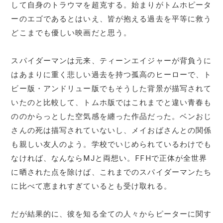
して自身のトラウマを超克する。始まりがトムホピータ
ーのエゴであるとはいえ、皆が抱える過去を平等に救う
どこまでも優しい映画だと思う。
スパイダーマンは元来、ティーンエイジャーが背負うに
はあまりに重く悲しい過去を持つ孤高のヒーローで、ト
ビー版・アンドリュー版でもそうした背景が描写されて
いたのと比較して、トムホ版ではこれまでと違い青春も
ののからっとした空気感を纏った作品だった。ベンおじ
さんの死は描写されていないし、メイおばさんとの関係
も親しい友人のよう。学校でいじめられているわけでも
なければ、なんならMJと両想い。FFHで正体が全世界
に晒された点を除けば、これまでのスパイダーマンたち
に比べて恵まれすぎているとも受け取れる。
だが結果的に、彼を知る全ての人々からピーターに関す