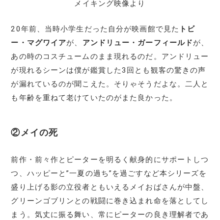
メイキング映像より
20年前、当時小学生だった自分が映画館で見た
トビ
ー・マグワイア
が、
アンドリュー・ガーフィールド
が、
あの時のコスチュームのまま現れるのだ。アンドリュー
が現れるシーンは僕が鑑賞した3回とも観客の驚きの声
が漏れているのが聞こえた。そりゃそうだよな。二人と
も年齢を重ねて老けていたのがまた良かった。
②メイの死
前作・前々作とピーターを明るく献身的にサポートしつ
つ、ハッピーと”一夏の過ち”を過ごすなど本シリーズを
盛り上げる影の立役者ともいえるメイおばさんが中盤、
グリーンゴブリンとの戦闘に巻き込まれ命を落としてし
まう。気丈に振る舞い、常にピーターの良き理解者であ