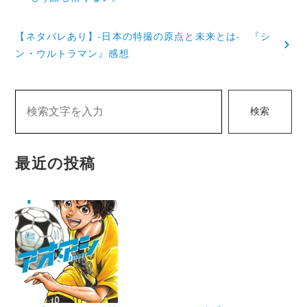
ナ
【ネタバレあり】-日本の特撮の原点と未来とは- 『シ
ビ
ン・ウルトラマン』感想
ゲ
ー
検索
シ
ョ
最近の投稿
ン