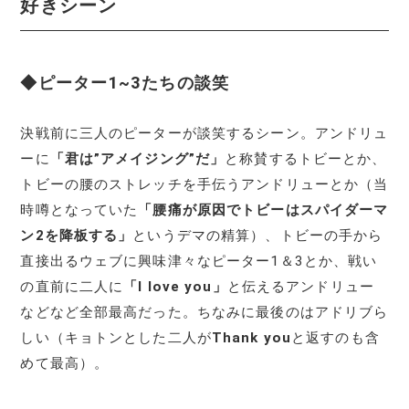
好きシーン
◆ピーター1~3たちの談笑
決戦前に三人のピーターが談笑するシーン。アンドリュ
ーに
「君は”アメイジング”だ」
と称賛するトビーとか、
トビーの腰のストレッチを手伝うアンドリューとか（当
時噂となっていた
「腰痛が原因でトビーはスパイダーマ
ン2を降板する」
というデマの精算）、トビーの手から
直接出るウェブに興味津々なピーター1＆3とか、戦い
の直前に二人に
「I love you」
と伝えるアンドリュー
などなど全部最高だった。ちなみに最後のはアドリブら
しい（キョトンとした二人が
Thank you
と返すのも含
めて最高）。