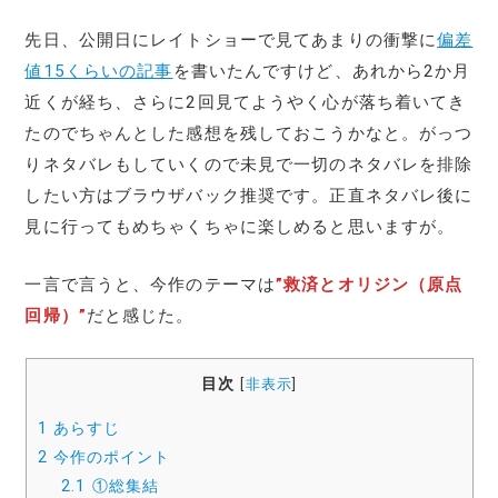
先日、公開日にレイトショーで見てあまりの衝撃に
偏差
値15くらいの記事
を書いたんですけど、あれから2か月
近くが経ち、さらに2回見てようやく心が落ち着いてき
たのでちゃんとした感想を残しておこうかなと。がっつ
りネタバレもしていくので未見で一切のネタバレを排除
したい方はブラウザバック推奨です。正直ネタバレ後に
見に行ってもめちゃくちゃに楽しめると思いますが。
一言で言うと、今作のテーマは
”救済とオリジン（原点
回帰）”
だと感じた。
目次
[
非表示
]
1
あらすじ
2
今作のポイント
2.1
①総集結