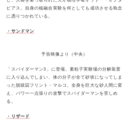
し、人格を乗っ取られた天才物理学者オットー・オクタ
ビアス。自身の核融合実験を何としても成功させる執念
に憑りつかれている。
・サンドマン
予告映像より（中央）
「スパイダーマン3」に登場。素粒子実験場の分解装置
に入り込んでしまい、体の分子が全て砂状になってしま
った脱獄囚フリント・マルコ。全身を巨大な砂人間に変
え、パワー一点張りの攻撃でスパイダーマンを苦しめ
る。
・リザード